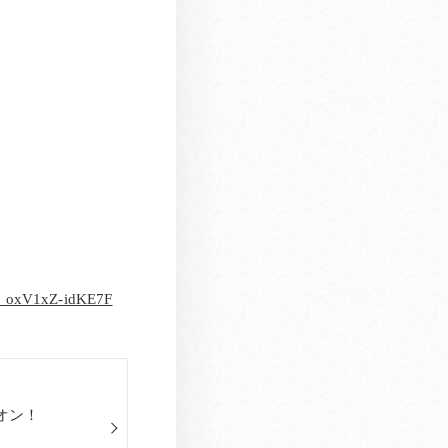
C_oxV1xZ-idKE7F
オン！