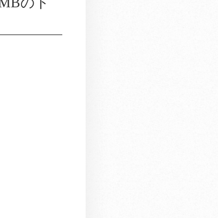
MBのト
た