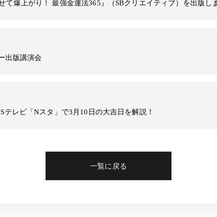
せて爆上がり！ 最強金運法365』（SBクリエイティブ）を出版し
みー出版講演会
BSテレビ「Nスタ」で3月10日の大吉日を解説！
一覧に戻る