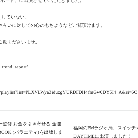
レポート』に出演させていただきました。
伝えしていない、
や占いに対しての心のもちようなどご覧頂けます。
ご覧くださいませ。
_trend_report/
com/playlist?list=PLXVLWya3iduzgYURDFDH4fmGw0DY5I4_A&si=6
ー監修 お金を引き寄せる 金運
福岡のFMラジオ局、スイッチ
OOK (バラエティ)を出版しま
DAYTIMEに出演しました！