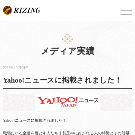
Skip
to
content
メディア実績
2022年10月04日
Yahoo!ニュースに掲載されました！
Yahoo!ニュースに掲載されました！
職場にいる金運を落とす人たち｜貧乏神に好かれる人の特徴とその対処