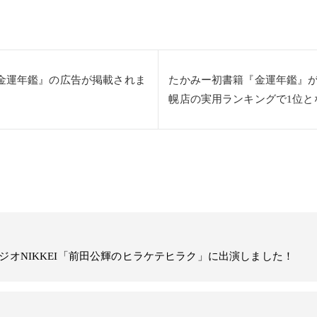
金運年鑑』の広告が掲載されま
たかみー初書籍『金運年鑑』
幌店の実用ランキングで1位と
ラジオNIKKEI「前田公輝のヒラケテヒラク」に出演しました！