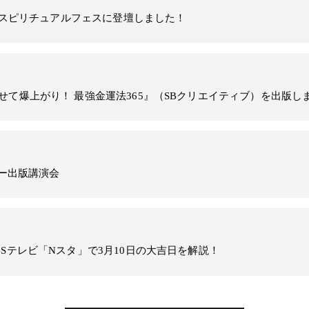
日 スピリチュアルフェスに登壇しました！
せて爆上がり！ 最強金運法365』（SBクリエイティブ）を出版し
みー出版講演会
BSテレビ「Nスタ」で3月10日の大吉日を解説！