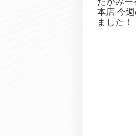
たかみー
本店 今
ました！